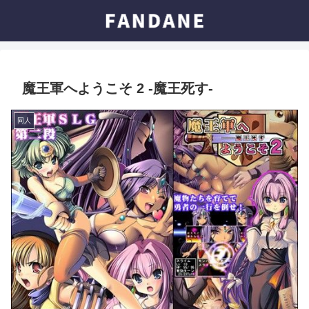
魔王軍へようこそ 2 -魔王死す-
同人