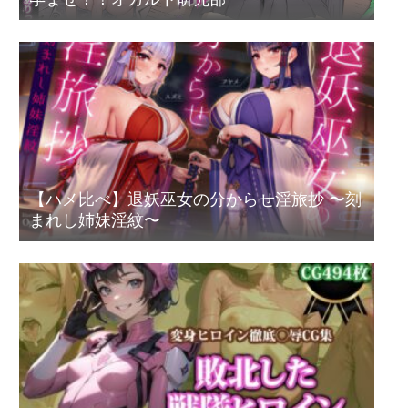
【ハメ比べ】退妖巫女の分からせ淫旅抄 〜刻
まれし姉妹淫紋〜