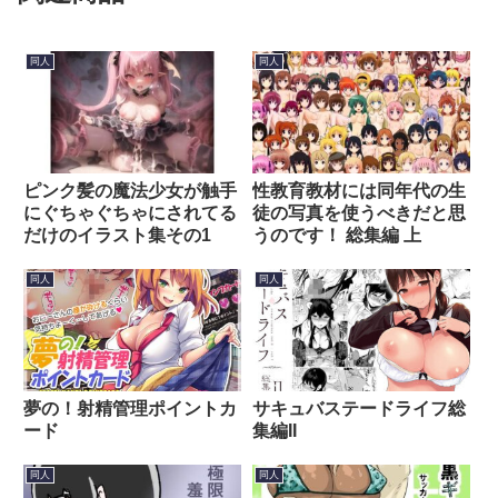
同人
同人
ピンク髪の魔法少女が触手
性教育教材には同年代の生
にぐちゃぐちゃにされてる
徒の写真を使うべきだと思
だけのイラスト集その1
うのです！ 総集編 上
同人
同人
夢の！射精管理ポイントカ
サキュバステードライフ総
ード
集編II
同人
同人