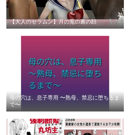
【大人のセラムン】月の兎の裏の顔
母の穴は、息子専用 〜熟母、禁忌に堕ちるま
で〜